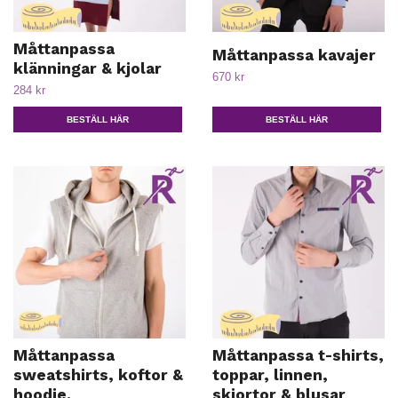
Måttanpassa
Måttanpassa kavajer
klänningar & kjolar
670 kr
284 kr
BESTÄLL HÄR
BESTÄLL HÄR
Måttanpassa
Måttanpassa t-shirts,
sweatshirts, koftor &
toppar, linnen,
hoodie.
skjortor & blusar