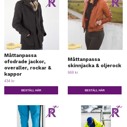
Måttanpassa
Måttanpassa
ofodrade jackor,
skinnjacka & oljerock
overaller, rockar &
669 kr
kappor
434 kr
BESTÄLL HÄR
BESTÄLL HÄR