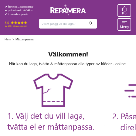
åter inom 14 arbetsdagar
professionella skräddare
(0)
6 månaders garanti
Meny
Hem
Måttanpassa
Välkommen!
Här kan du laga, tvätta & måttanpassa alla typer av kläder - online.