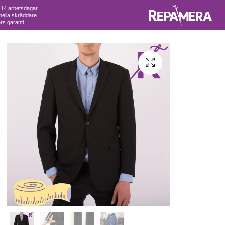
 14 arbetsdagar
nella skräddare
s garanti