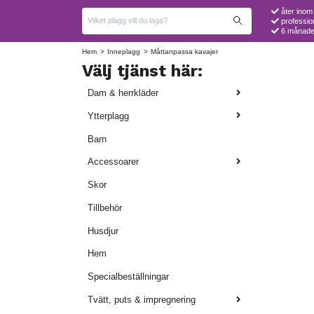
åter inom
professio
6 månader
Hem
Inneplagg
Måttanpassa kavajer
Välj tjänst här:
Dam & herrkläder
Ytterplagg
Barn
Accessoarer
Skor
Tillbehör
Husdjur
Hem
Specialbeställningar
Tvätt, puts & impregnering