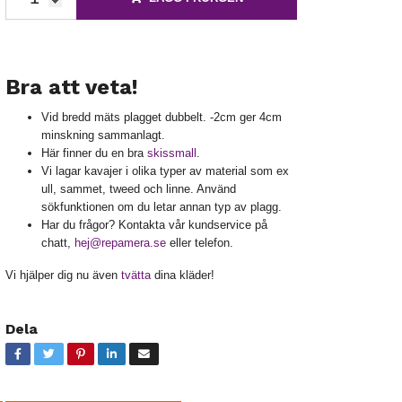
Kavaj blazer frack kostym väst kavaj väst smoking kavaj linne kavaj tweed kavaj clubb blazer klubbjacka dam herr jackett Hugo Boss Armani Gant Karl Lagerfeld
Bra att veta!
Vid bredd mäts plagget dubbelt. -2cm ger 4cm
minskning sammanlagt.
Här finner du en bra
skissmall
.
Vi lagar kavajer i olika typer av material som ex
ull, sammet, tweed och linne. Använd
sökfunktionen om du letar annan typ av plagg.
Har du frågor? Kontakta vår kundservice på
chatt,
hej@repamera.se
eller telefon.
Vi hjälper dig nu även
tvätta
dina kläder!
Dela