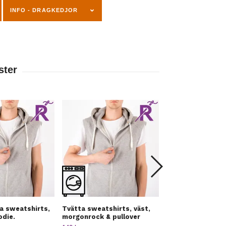
INFO - DRAGKEDJOR
a sweatshirts,
Tvätta sweatshirts, väst,
Kavaj, väst & fra
odie.
morgonrock & pullover
314 kr