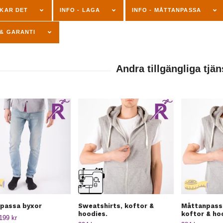
NKAR DET
INFO - LAGA
INFO - MÅTTANPASSA
& GARANTI
passa byxor
Sweatshirts, koftor &
Måttanpass
hoodies.
koftor & ho
199 kr