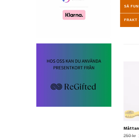
SÅ FU
FRAKT 
Måttan
250 kr