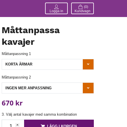
(0)
Logga in
Kundvagn
Måttanpassa
kavajer
Måttanpassning 1
KORTA ÄRMAR
Måttanpassning 2
INGEN MER ANPASSNING
670 kr
3. Välj antal kavajer med samma kombination
LÄGG I KORGEN