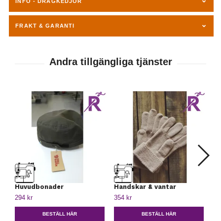
INFO - DRAGKEDJOR
FRAKT & GARANTI
Huvudbonader
Handskar & vantar
Må
ja
294 kr
354 kr
k
43
BESTÄLL HÄR
BESTÄLL HÄR