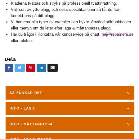
Kläderna tvättas och stryks på professionell tvättinrättning.
Välj sort av ytterplagg och dess specifikationer så får du fram
korrekt pris på ditt plagg.
Vi hanterar alla typer av overaller och byxor. Använd sökfunktionen
eller menyn om du letar efter laga & måttanpassa plagg.
Har du frågor? Kontakta vår kundservice på chatt,
hej@repamera.se
eller telefon.
Dela
SÅ FUNKAR DET
INFO - LAGA
INFO - MÅTTANPASSA