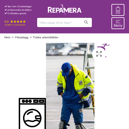
åter inom 14 arbetsdagar
professionella skräddare
(0)
6 månaders garanti
Meny
Hem
Ytterplagg
Tvätta arbetskläder