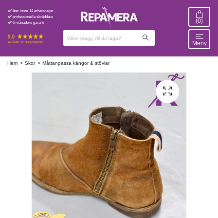
åter inom 14 arbetsdagar
professionella skräddare
(0)
6 månaders garanti
Meny
Hem
Skor
Måttanpassa kängor & stövlar