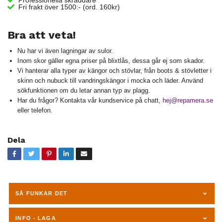
Fri frakt över 1500:- (ord. 160kr)
Stövel känga vandringskängor boots Chelsea dam herr randsydda handsydda skinn nubuck mocka stövletter skinn mocka nubuck goretex vattentät varmfodrad läder Goretex ECCO Timberland Gant sko skor Haglöfs
Bra att veta!
Nu har vi även lagningar av sulor.
Inom skor gäller egna priser på blixtlås, dessa går ej som skador.
Vi hanterar alla typer av kängor och stövlar, från boots & stövletter i
skinn och nubuck till vandringskängor i mocka och läder. Använd
sökfunktionen om du letar annan typ av plagg.
Har du frågor? Kontakta vår kundservice på chatt,
hej@repamera.se
eller telefon.
Dela
SÅ FUNKAR DET
INFO - LAGA