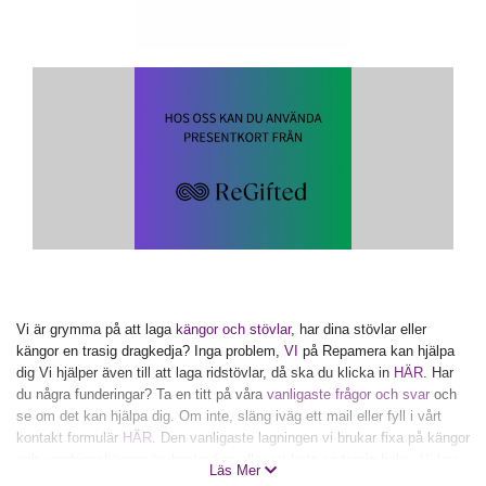
Vi är grymma på att laga
kängor och stövlar
, har dina stövlar eller
kängor en trasig dragkedja? Inga problem,
VI
på Repamera kan hjälpa
dig Vi hjälper även till att laga ridstövlar, då ska du klicka in
HÄR
. Har
du några funderingar? Ta en titt på våra
vanligaste frågor och svar
och
se om det kan hjälpa dig. Om inte, släng iväg ett mail eller fyll i vårt
kontakt formulär
HÄR
. Den vanligaste lagningen vi brukar fixa på kängor
och vandringskängor är dragkedjan eller att byta en trasig hake. Vi har
Läs Mer
ett stort urval på dragkedjor i alla möjliga färger och längder så att vi