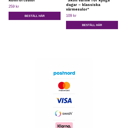
Komfortsulor
"Skön värme för kyliga
im
dagar – klassiska
259 kr
10
värmesulor"
109 kr
BESTÄLL HÄR
BESTÄLL HÄR