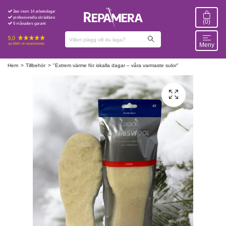
åter inom 14 arbetsdagar
professionella skräddare
(0)
6 månaders garanti
Meny
Hem
Tillbehör
"Extrem värme för iskalla dagar – våra varmaste sulor"