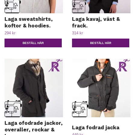
Laga sweatshirts,
Laga kavaj, väst &
koftor & hoodies.
frack.
294 kr
314 kr
BESTÄLL HÄR
BESTÄLL HÄR
Laga ofodrade jackor,
Laga fodrad jacka
overaller, rockar &
449 kr