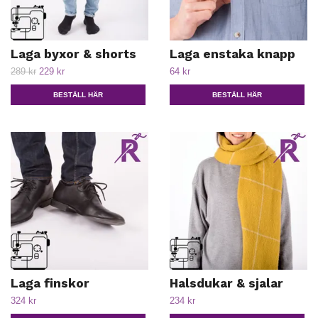
Laga byxor & shorts
Laga enstaka knapp
289 kr
229 kr
64 kr
BESTÄLL HÄR
BESTÄLL HÄR
Laga finskor
Halsdukar & sjalar
324 kr
234 kr