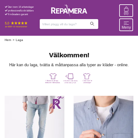
åter inom 14 arbetsdagar
professionella skräddare
(0)
6 månaders garanti
Meny
Hem
Laga
Välkommen!
Här kan du laga, tvätta & måttanpassa alla typer av kläder - online.